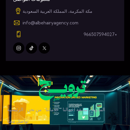
مكة المكرمة، المملكة العربية السعودية
info@albehairyagency.com
+966507594027
المدونة
سابقة اعمالنا
خدماتنا
من نحن
الرئيسية
تواصل معنا